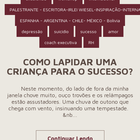
PALESTRANTE - ESCRITORA-IRLEI WIESEL-INSPIRAÇÃO-INTERN
ESPANHA - ARGENTINA - CHILE- MÉXICO - Bolívia
depressão
suicídio
sucesso
amor
coach executiva
RH
COMO LAPIDAR UMA
CRIANÇA PARA O SUCESSO?
Neste momento, do lado de fora da minha
janela chove muito, ouço trovões e os relâmpagos
estão assustadores. Uma chuva de outono que
chega com vento, insinuando uma tempestade.
&nb...
Continuar Lendo