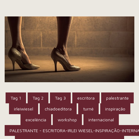
Tag 1
Tag 2
Tag 3
escritora
palestrante
irleiwiesel
chiadoeditora
turnê
inspiração
excelência
workshop
internacional
PALESTRANTE - ESCRITORA-IRLEI WIESEL-INSPIRAÇÃO-INTERN