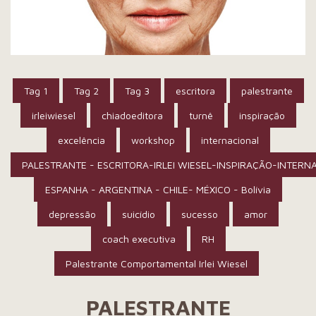
Tag 1
Tag 2
Tag 3
escritora
palestrante
irleiwiesel
chiadoeditora
turnê
inspiração
excelência
workshop
internacional
PALESTRANTE - ESCRITORA-IRLEI WIESEL-INSPIRAÇÃO-INTERN
ESPANHA - ARGENTINA - CHILE- MÉXICO - Bolívia
depressão
suicídio
sucesso
amor
coach executiva
RH
Palestrante Comportamental Irlei Wiesel
PALESTRANTE