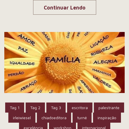
Continuar Lendo
Tag 1
Tag 2
Tag 3
escritora
palestrante
irleiwiesel
chiadoeditora
turnê
inspiração
excelência
workshop
internacional