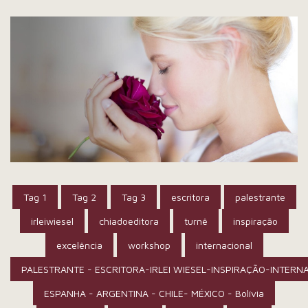
Tag 1
Tag 2
Tag 3
escritora
palestrante
irleiwiesel
chiadoeditora
turnê
inspiração
excelência
workshop
internacional
PALESTRANTE - ESCRITORA-IRLEI WIESEL-INSPIRAÇÃO-INTERN
ESPANHA - ARGENTINA - CHILE- MÉXICO - Bolívia