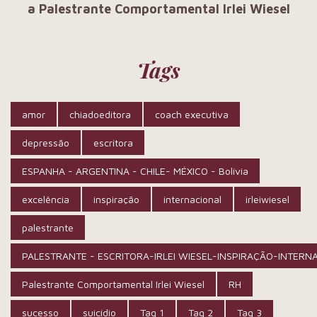
a Palestrante Comportamental Irlei Wiesel
Tags
amor
chiadoeditora
coach executiva
depressão
escritora
ESPANHA - ARGENTINA - CHILE- MÉXICO - Bolívia
excelência
inspiração
internacional
irleiwiesel
palestrante
PALESTRANTE - ESCRITORA-IRLEI WIESEL-INSPIRAÇÃO-INTERN
Palestrante Comportamental Irlei Wiesel
RH
sucesso
suicídio
Tag 1
Tag 2
Tag 3