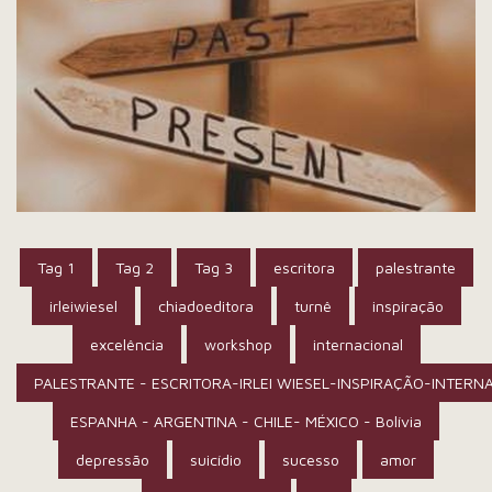
Tag 1
Tag 2
Tag 3
escritora
palestrante
irleiwiesel
chiadoeditora
turnê
inspiração
excelência
workshop
internacional
PALESTRANTE - ESCRITORA-IRLEI WIESEL-INSPIRAÇÃO-INTERN
ESPANHA - ARGENTINA - CHILE- MÉXICO - Bolívia
depressão
suicídio
sucesso
amor