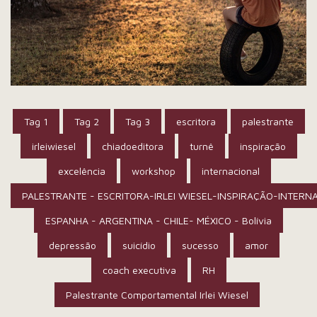
Tag 1
Tag 2
Tag 3
escritora
palestrante
irleiwiesel
chiadoeditora
turnê
inspiração
excelência
workshop
internacional
PALESTRANTE - ESCRITORA-IRLEI WIESEL-INSPIRAÇÃO-INTERN
ESPANHA - ARGENTINA - CHILE- MÉXICO - Bolívia
depressão
suicídio
sucesso
amor
coach executiva
RH
Palestrante Comportamental Irlei Wiesel