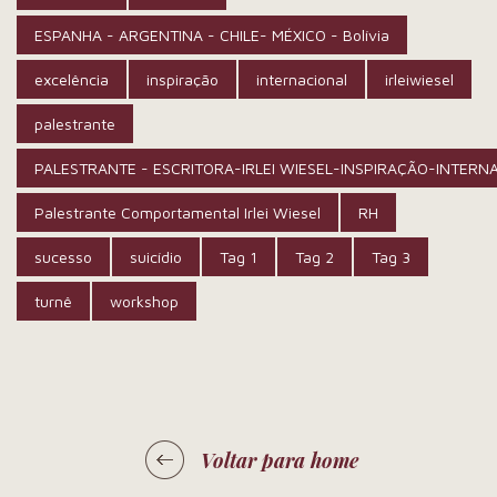
ESPANHA - ARGENTINA - CHILE- MÉXICO - Bolívia
excelência
inspiração
internacional
irleiwiesel
palestrante
PALESTRANTE - ESCRITORA-IRLEI WIESEL-INSPIRAÇÃO-INTERN
Palestrante Comportamental Irlei Wiesel
RH
sucesso
suicídio
Tag 1
Tag 2
Tag 3
turnê
workshop
Voltar para home