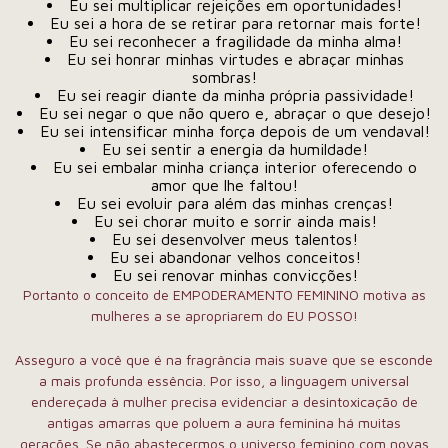
Eu sei multiplicar rejeições em oportunidades!
Eu sei a hora de se retirar para retornar mais forte!
Eu sei reconhecer a fragilidade da minha alma!
Eu sei honrar minhas virtudes e abraçar minhas
sombras!
Eu sei reagir diante da minha própria passividade!
Eu sei negar o que não quero e, abraçar o que desejo!
Eu sei intensificar minha força depois de um vendaval!
Eu sei sentir a energia da humildade!
Eu sei embalar minha criança interior oferecendo o
amor que lhe faltou!
Eu sei evoluir para além das minhas crenças!
Eu sei chorar muito e sorrir ainda mais!
Eu sei desenvolver meus talentos!
Eu sei abandonar velhos conceitos!
Eu sei renovar minhas convicções!
Portanto o conceito de EMPODERAMENTO FEMININO motiva as
mulheres a se apropriarem do EU POSSO!
Asseguro a você que é na fragrância mais suave que se esconde
a mais profunda essência. Por isso, a linguagem universal
endereçada à mulher precisa evidenciar a desintoxicação de
antigas amarras que poluem a aura feminina há muitas
gerações. Se não abastecermos o universo feminino com novas