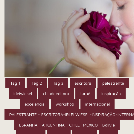
Tag 1
Tag 2
Tag 3
escritora
palestrante
irleiwiesel
chiadoeditora
turnê
inspiração
excelência
workshop
internacional
PALESTRANTE - ESCRITORA-IRLEI WIESEL-INSPIRAÇÃO-INTERN
ESPANHA - ARGENTINA - CHILE- MÉXICO - Bolívia