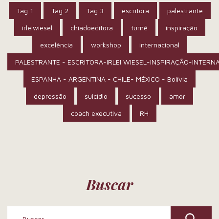
Tag 1
Tag 2
Tag 3
escritora
palestrante
irleiwiesel
chiadoeditora
turnê
inspiração
excelência
workshop
internacional
PALESTRANTE - ESCRITORA-IRLEI WIESEL-INSPIRAÇÃO-INTERN
ESPANHA - ARGENTINA - CHILE- MÉXICO - Bolívia
depressão
suicídio
sucesso
amor
coach executiva
RH
Buscar