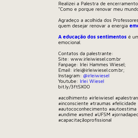
Realizei a Palestra de encerramen
"Como e porque renovar meu mundo 
Agradeço a acolhida dos Professores
quem desejar renovar a energia
emo
A educação dos sentimentos
é um
emocional.
Contatos da palestrante:
Site:
www.irleiwiesel.com.br
Fanpage: Irlei Hammes Wiesel;
Email:
irlei@irleiwiesel.com.br
;
Instagram:
@irleiwiesel
Youtube:
Irlei Wiesel
bit.ly/3ftSX0O
#acolhimento
#irleiwiesel
#palestra
#inconsciente
#traumas
#felicidade
#autococonhecimento
#autoestima
#undime
#smed
#UFSM
#jornadape
#capacitaçãoprofissional