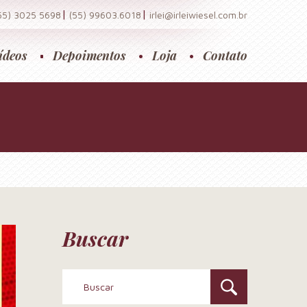
|
|
55) 3025 5698
(55) 99603.6018
irlei@irleiwiesel.com.br
ídeos
Depoimentos
Loja
Contato
Buscar