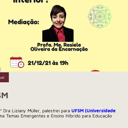
sel
SM
fª Dra
Liziany Müller
, palestrei para
UFSM (Universidade
ma Temas Emergentes e Ensino Híbrido para Educação