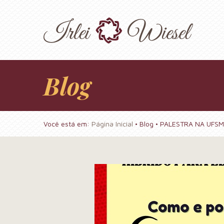
Alta performance
Universo
Melhor Idade
Educação
Negócios
pessoal e
feminino
profissional
Blog
Você está em:
Página Inicial
•
Blog
• PALESTRA NA UFSM