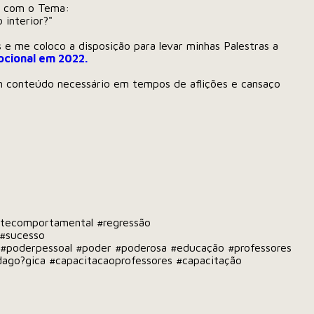
to com o Tema:
interior?"
 e me coloco a disposição para levar minhas Palestras a
cional em 2022.
 conteúdo necessário em tempos de aflições e cansaço
ntecomportamental
#regressão
#sucesso
#poderpessoal
#poder
#poderosa
#educação
#professores
dago?gica
#capacitacaoprofessores
#capacitação