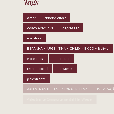
Tags
amor
chiadoeditora
coach executiva
depressão
escritora
ESPANHA - ARGENTINA - CHILE- MÉXICO - Bolívia
excelência
inspiração
internacional
irleiwiesel
palestrante
PALESTRANTE - ESCRITORA-IRLEI WIESEL-INSPIRA
Palestrante Comportamental Irlei Wiesel
RH
sucesso
suicídio