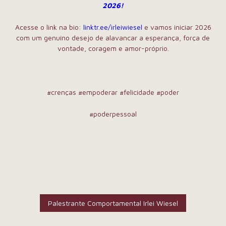
2026!
Acesse o link na bio:
linktr.ee/irleiwiesel
e vamos iniciar 2026
com um genuíno desejo de alavancar a esperança, força de
vontade, coragem e amor-próprio.
#crenças #empoderar #felicidade #poder
#poderpessoal
Palestrante Comportamental Irlei Wiesel