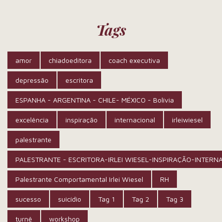
Tags
amor
chiadoeditora
coach executiva
depressão
escritora
ESPANHA - ARGENTINA - CHILE- MÉXICO - Bolívia
excelência
inspiração
internacional
irleiwiesel
palestrante
PALESTRANTE - ESCRITORA-IRLEI WIESEL-INSPIRAÇÃO-INTERN
Palestrante Comportamental Irlei Wiesel
RH
sucesso
suicídio
Tag 1
Tag 2
Tag 3
turnê
workshop