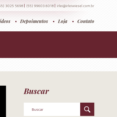
|
|
55) 3025 5698
(55) 99603.6018
irlei@irleiwiesel.com.br
ídeos
Depoimentos
Loja
Contato
Buscar