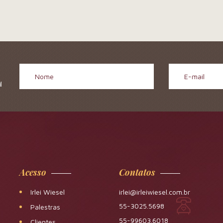
l
Acesso
Contatos
Irlei Wiesel
irlei@irleiwiesel.com.br
55-3025.5698
Palestras
55-99603.6018
Clientes