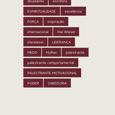
dicadairlei
escritora
ESPIRITUALIDADE
excelência
FORÇA
inspiração
internacional
Irlei Wiesel
irleiwiesel
LIDERANÇA
MEDO
Mulher
palestrante
palestrante comportamental
PALESTRANTE MOTIVACIONAL
PODER
SABEDORIA