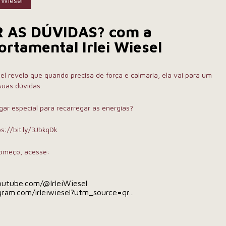
i Wiesel
 AS DÚVIDAS? com a
rtamental Irlei Wiesel
el revela que quando precisa de força e calmaria, ela vai para um
suas dúvidas.
ar especial para recarregar as energias?
ps://bit.ly/3JbkqDk
começo, acesse:
outube.com/@IrleiWiesel
gram.com/irleiwiesel?utm_source=qr...