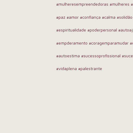
#mulheresempreendedoras
#mulheres
#paz
#amor
#confiança
#calma
#solidão
#espiritualidade
#poderpersonal
#autoa
#empderamento
#coragemparamudar
#
#autoestima
#sucessoprofissional
#suce
#vidaplena
#palestrante