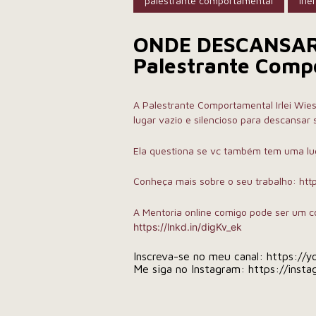
palestrante comportamental
Irle
ONDE DESCANSAR
Palestrante Compo
A Palestrante Comportamental Irlei Wies
lugar vazio e silencioso para descansar 
Ela questiona se vc também tem uma lug
Conheça mais sobre o seu trabalho:
htt
A Mentoria online comigo pode ser um 
https://lnkd.in/digKv_ek
Inscreva-se no meu canal:
https://y
Me siga no Instagram:
https://insta