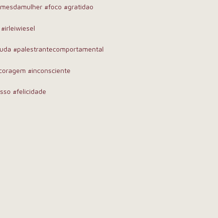
#mesdamulher
#foco
#gratidao
#irleiwiesel
juda
#palestrantecomportamental
coragem
#inconsciente
sso
#felicidade