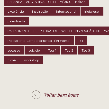
ESPANHA - ARGENTINA - CHILE- MÉXICO - Bolívia
excelência
inspiração
internacional
irleiwiesel
palestrante
PALESTRANTE - ESCRITORA-IRLEI WIESEL-INSPIRAÇÃO-INTERN
Palestrante Comportamental Irlei Wiesel
RH
sucesso
suicídio
Tag 1
Tag 2
Tag 3
turnê
workshop
Voltar para home